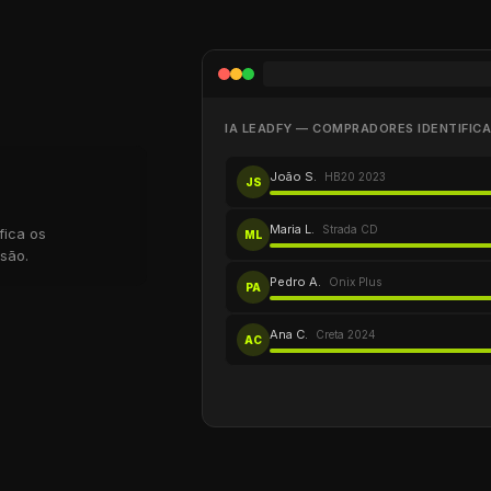
IA LEADFY — COMPRADORES IDENTIFIC
reta com o seu
ão
João S.
HB20 2023
JS
Maria L.
Strada CD
fica os
ML
são.
Pedro A.
Onix Plus
PA
Ana C.
Creta 2024
AC
ta, Google e
onverte em cada
lidado com todos