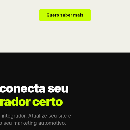
Quero saber mais
 conecta seu
rador certo
integrador. Atualize seu site e
do seu marketing automotivo.