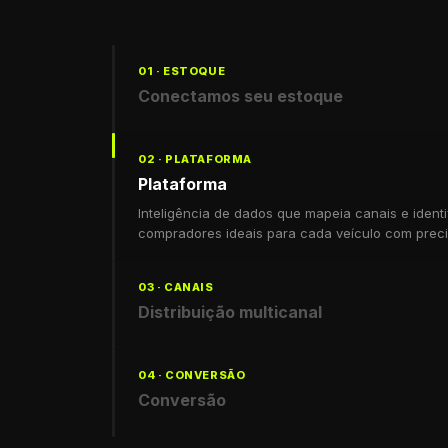
01 · ESTOQUE
Conectamos seu estoque
Leitura contínua do seu estoque e integração di
site. Vendeu o veículo? Suspendemos a promoç
02 · PLATAFORMA
automaticamente.
Plataforma
Inteligência de dados que mapeia canais e identi
compradores ideais para cada veículo com preci
03 · CANAIS
Distribuição multicanal
Distribuição multicanal: seu estoque vai para Me
TikTok automaticamente, no formato que mais c
04 · CONVERSÃO
plataforma.
Conversão
O lead qualificado chega ao veículo certo já va