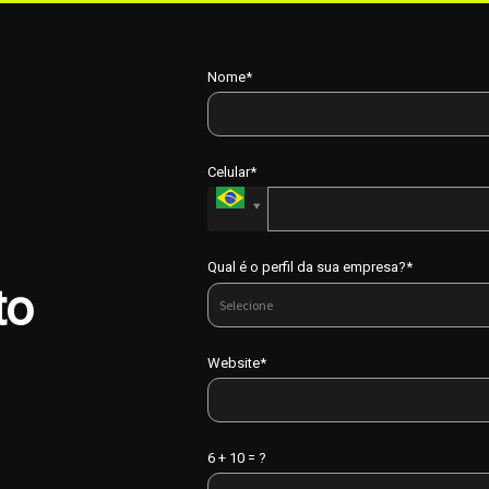
Nome*
Celular*
Qual é o perfil da sua empresa?*
to
Website*
.
6 + 10 = ?