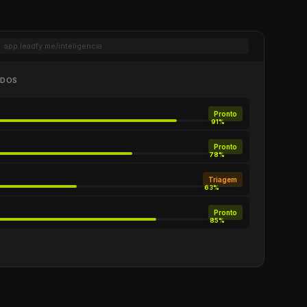
app.leadfy.me/inteligencia
ADOS
Pronto
91%
Pronto
78%
Triagem
63%
Pronto
85%