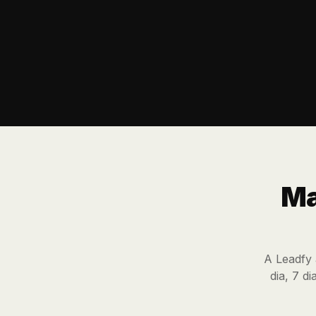
os dados direto no seu CRM.
Ma
A Leadfy 
dia, 7 d