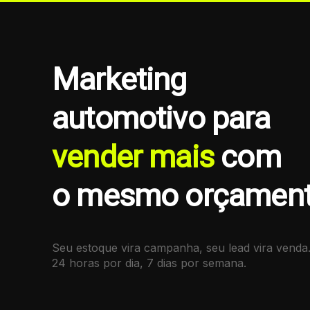
Marketing
automotivo
para
vender mais
com
o mesmo orçamen
Seu estoque vira campanha, seu lead vira venda
24 horas por dia, 7 dias por semana.