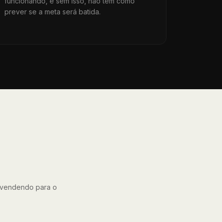
funcionando, e sem isso, não tem como
prever se a meta será batida.
e vendendo para o